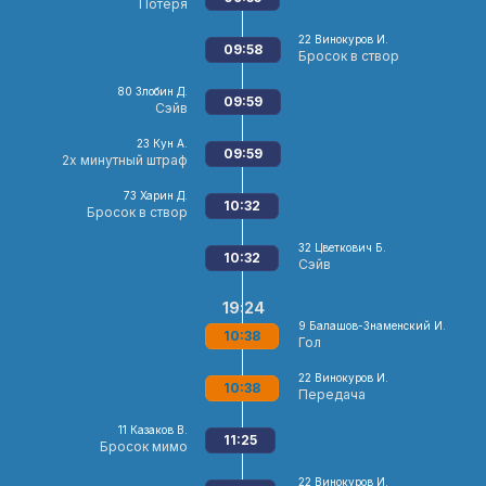
Потеря
22
Винокуров И.
09:58
Бросок в створ
80
Злобин Д.
09:59
Сэйв
23
Кун А.
09:59
2х минутный штраф
73
Харин Д.
10:32
Бросок в створ
32
Цветкович Б.
10:32
Сэйв
19:24
9
Балашов-Знаменский И.
10:38
Гол
22
Винокуров И.
10:38
Передача
11
Казаков В.
11:25
Бросок мимо
22
Винокуров И.