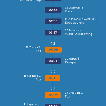
32
Цветкович Б.
02:44
Сэйв
9
Балашов-Знаменский И.
02:50
Бросок мимо
28
Рыбалов И.
03:57
2х минутный штраф
1:2
19
Трякин А.
04:09
Гол
30
Ламов Ф.
04:34
Потеря
2:2
13
Курносов Д.
05:11
Гол
2:3
33
Страмнов А.
05:32
Гол
13
Курносов Д.