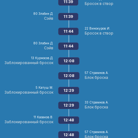
11:39
Бросок в створ
80
Злобин Д.
11:39
Сэйв
22
Винокуров И.
11:44
Бросок в створ
80
Злобин Д.
11:44
Сэйв
13
Курносов Д.
12:08
Заблокированный бросок
57
Страмнов А.
12:08
Блок броска
5
Катуш М.
12:29
Заблокированный бросок
33
Страмнов А.
12:29
Блок броска
11
Казаков В.
12:48
Заблокированный бросок
57
Страмнов А.
12:48
Блок броска