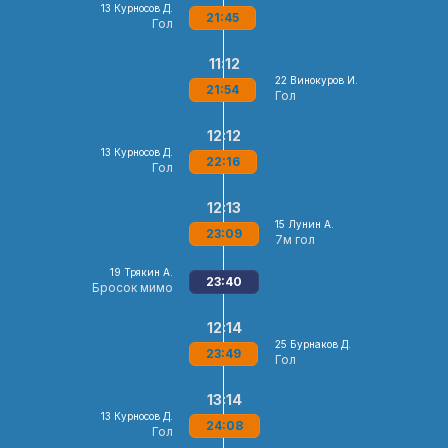
13
Курносов Д.
21:45
Гол
11:12
22
Винокуров И.
21:54
Гол
12:12
13
Курносов Д.
22:16
Гол
12:13
15
Лунин А.
23:09
7м гол
19
Трякин А.
23:40
Бросок мимо
12:14
25
Бурнаков Д.
23:49
Гол
13:14
13
Курносов Д.
24:08
Гол