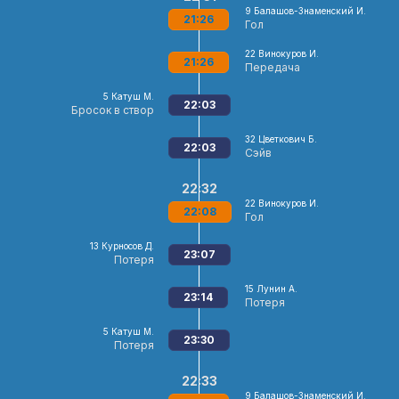
9
Балашов-Знаменский И.
21:26
Гол
22
Винокуров И.
21:26
Передача
5
Катуш М.
22:03
Бросок в створ
32
Цветкович Б.
22:03
Сэйв
22:32
22
Винокуров И.
22:08
Гол
13
Курносов Д.
23:07
Потеря
15
Лунин А.
23:14
Потеря
5
Катуш М.
23:30
Потеря
22:33
9
Балашов-Знаменский И.