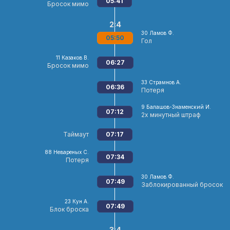
05:41
Бросок мимо
2:4
30
Ламов Ф.
05:50
Гол
11
Казаков В.
06:27
Бросок мимо
33
Страмнов А.
06:36
Потеря
9
Балашов-Знаменский И.
07:12
2х минутный штраф
Таймаут
07:17
88
Невареных С.
07:34
Потеря
30
Ламов Ф.
07:49
Заблокированный бросок
23
Кун А.
07:49
Блок броска
3:4