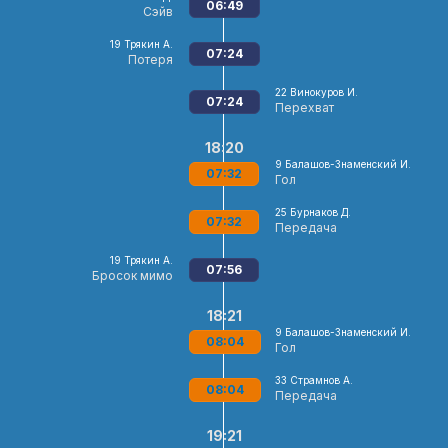
06:49
Сэйв
19
Трякин А.
07:24
Потеря
22
Винокуров И.
07:24
Перехват
18:20
9
Балашов-Знаменский И.
07:32
Гол
25
Бурнаков Д.
07:32
Передача
19
Трякин А.
07:56
Бросок мимо
18:21
9
Балашов-Знаменский И.
08:04
Гол
33
Страмнов А.
08:04
Передача
19:21