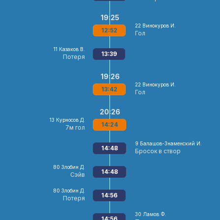
19:25
22
Винокуров И.
12:52
Гол
11
Казаков В.
13:39
Потеря
19:26
22
Винокуров И.
13:42
Гол
20:26
13
Курносов Д.
14:24
7м гол
9
Балашов-Знаменский И.
14:48
Бросок в створ
80
Злобин Д.
14:48
Сэйв
80
Злобин Д.
14:56
Потеря
30
Ламов Ф.
14:56