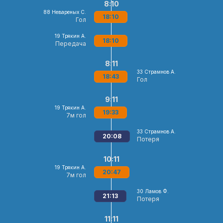
8:10
88
Невареных С.
18:10
Гол
19
Трякин А.
18:10
Передача
8:11
33
Страмнов А.
18:43
Гол
9:11
19
Трякин А.
19:33
7м гол
33
Страмнов А.
20:08
Потеря
10:11
19
Трякин А.
20:47
7м гол
30
Ламов Ф.
21:13
Потеря
11:11