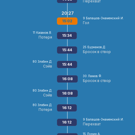
Перехват
20:27
9
Балашов-Знаменский И.
15:02
Гол
11
Казаков В.
15:34
Потеря
25
Бурнаков Д.
15:44
Бросок в створ
80
Злобин Д.
15:44
Сэйв
30
Ламов Ф.
16:08
Бросок в створ
80
Злобин Д.
16:08
Сэйв
80
Злобин Д.
16:12
Потеря
9
Балашов-Знаменский И.
16:12
Перехват
15
Лунин А.