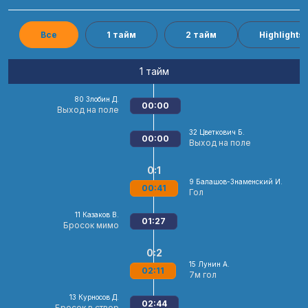
Все
1 тайм
2 тайм
Highlights
1 тайм
80
Злобин Д.
00:00
Выход на поле
32
Цветкович Б.
00:00
Выход на поле
0:1
9
Балашов-Знаменский И.
00:41
Гол
11
Казаков В.
01:27
Бросок мимо
0:2
15
Лунин А.
02:11
7м гол
13
Курносов Д.
02:44
Бросок в створ