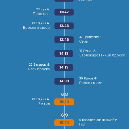
23
Кун А.
13:42
Перехват
19
Трякин А.
13:46
Бросок в створ
32
Цветкович Б.
13:46
Сэйв
15
Лунин А.
14:13
Заблокированный бросок
22
Басыров И.
14:13
Блок броска
30
Ламов Ф.
14:30
Бросок мимо
6:8
19
Трякин А.
15:20
7м гол
6:9
9
Балашов-Знаменский И.
15:44
Гол