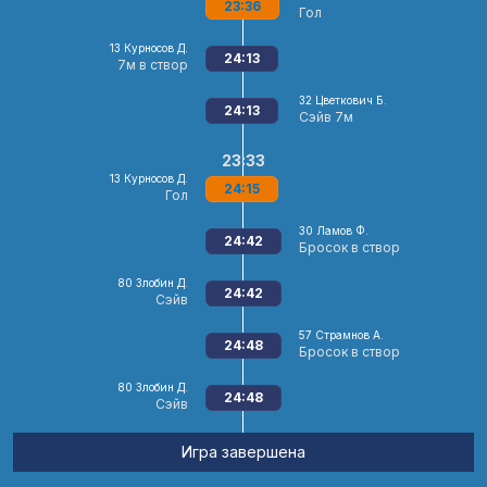
23:36
Гол
13
Курносов Д.
24:13
7м в створ
32
Цветкович Б.
24:13
Сэйв 7м
23:33
13
Курносов Д.
24:15
Гол
30
Ламов Ф.
24:42
Бросок в створ
80
Злобин Д.
24:42
Сэйв
57
Страмнов А.
24:48
Бросок в створ
80
Злобин Д.
24:48
Сэйв
Игра завершена