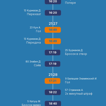
16:20
Потеря
13
Курносов Д.
16:20
Перехват
21:27
23
Кун А.
16:49
Гол
13
Курносов Д.
16:49
Передача
25
Бурнаков Д.
17:19
Бросок в створ
80
Злобин Д.
17:19
Сэйв
21:28
9
Балашов-Знаменский И.
17:21
Гол
57
Страмнов А.
18:22
2х минутный штраф
5
Катуш М.
18:40
Бросок мимо