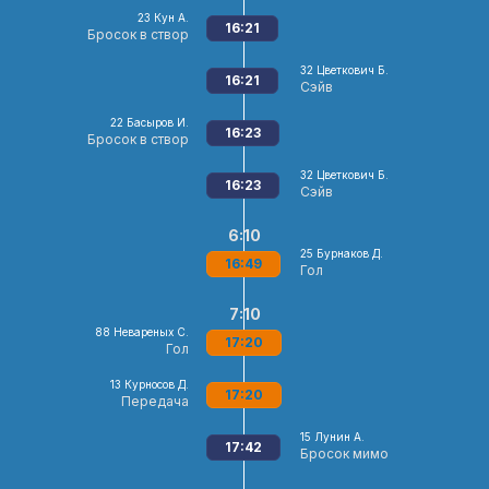
23
Кун А.
16:21
Бросок в створ
32
Цветкович Б.
16:21
Сэйв
22
Басыров И.
16:23
Бросок в створ
32
Цветкович Б.
16:23
Сэйв
6:10
25
Бурнаков Д.
16:49
Гол
7:10
88
Невареных С.
17:20
Гол
13
Курносов Д.
17:20
Передача
15
Лунин А.
17:42
Бросок мимо