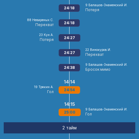
9
Балашов-Знаменский И.
24:18
Потеря
88
Невареных С.
24:18
Перехват
23
Кун А.
24:27
Потеря
22
Винокуров И.
24:27
Перехват
9
Балашов-Знаменский И.
24:38
Бросок мимо
14:14
19
Трякин А.
24:54
Гол
14:15
9
Балашов-Знаменский И.
25:00
Гол
2 тайм