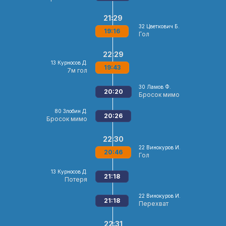
21:29
32
Цветкович Б.
19:16
Гол
22:29
13
Курносов Д.
19:43
7м гол
30
Ламов Ф.
20:20
Бросок мимо
80
Злобин Д.
20:26
Бросок мимо
22:30
22
Винокуров И.
20:46
Гол
13
Курносов Д.
21:18
Потеря
22
Винокуров И.
21:18
Перехват
22:31