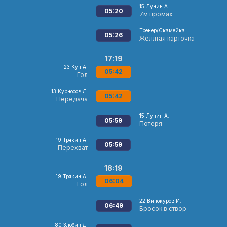
15
Лунин А.
05:20
7м промах
Тренер/Скамейка
05:26
Желлтая карточка
17:19
23
Кун А.
05:42
Гол
13
Курносов Д.
05:42
Передача
15
Лунин А.
05:59
Потеря
19
Трякин А.
05:59
Перехват
18:19
19
Трякин А.
06:04
Гол
22
Винокуров И.
06:49
Бросок в створ
80
Злобин Д.