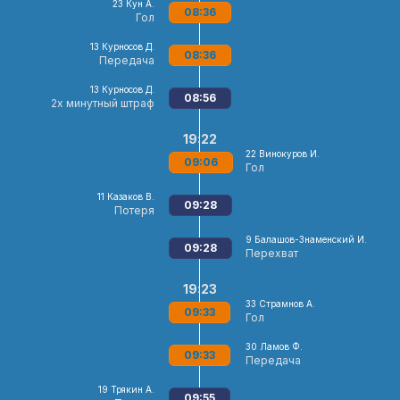
23
Кун А.
08:36
Гол
13
Курносов Д.
08:36
Передача
13
Курносов Д.
08:56
2х минутный штраф
19:22
22
Винокуров И.
09:06
Гол
11
Казаков В.
09:28
Потеря
9
Балашов-Знаменский И.
09:28
Перехват
19:23
33
Страмнов А.
09:33
Гол
30
Ламов Ф.
09:33
Передача
19
Трякин А.
09:55