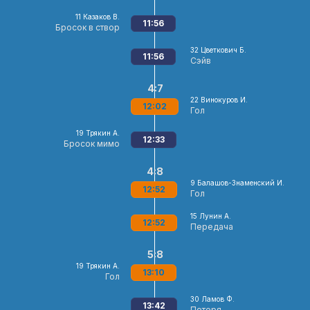
11
Казаков В.
11:56
Бросок в створ
32
Цветкович Б.
11:56
Сэйв
4:7
22
Винокуров И.
12:02
Гол
19
Трякин А.
12:33
Бросок мимо
4:8
9
Балашов-Знаменский И.
12:52
Гол
15
Лунин А.
12:52
Передача
5:8
19
Трякин А.
13:10
Гол
30
Ламов Ф.
13:42
Потеря