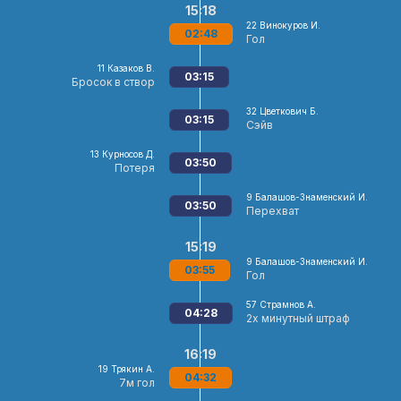
15:18
22
Винокуров И.
02:48
Гол
11
Казаков В.
03:15
Бросок в створ
32
Цветкович Б.
03:15
Сэйв
13
Курносов Д.
03:50
Потеря
9
Балашов-Знаменский И.
03:50
Перехват
15:19
9
Балашов-Знаменский И.
03:55
Гол
57
Страмнов А.
04:28
2х минутный штраф
16:19
19
Трякин А.
04:32
7м гол