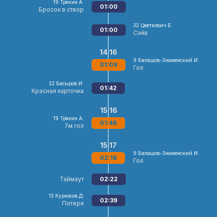
19
Трякин А.
01:00
Бросок в створ
32
Цветкович Б.
01:00
Сэйв
14:16
9
Балашов-Знаменский И.
01:09
Гол
22
Басыров И.
01:42
Красная карточка
15:16
19
Трякин А.
01:48
7м гол
15:17
9
Балашов-Знаменский И.
02:18
Гол
Таймаут
02:22
13
Курносов Д.
02:39
Потеря