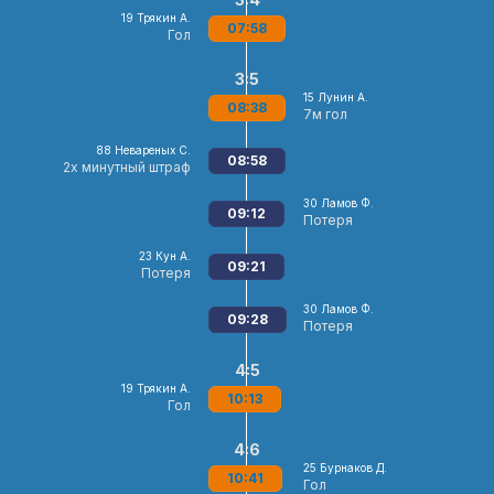
19
Трякин А.
07:58
Гол
3:5
15
Лунин А.
08:38
7м гол
88
Невареных С.
08:58
2х минутный штраф
30
Ламов Ф.
09:12
Потеря
23
Кун А.
09:21
Потеря
30
Ламов Ф.
09:28
Потеря
4:5
19
Трякин А.
10:13
Гол
4:6
25
Бурнаков Д.
10:41
Гол