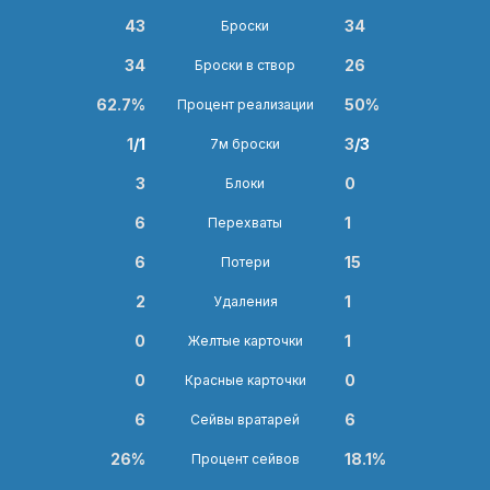
43
34
Броски
34
26
Броски в створ
62.7%
50%
Процент реализации
1
/1
3
/3
7м броски
3
0
Блоки
6
1
Перехваты
6
15
Потери
2
1
Удаления
0
1
Желтые карточки
0
0
Красные карточки
6
6
Сейвы вратарей
26%
18.1%
Процент сейвов