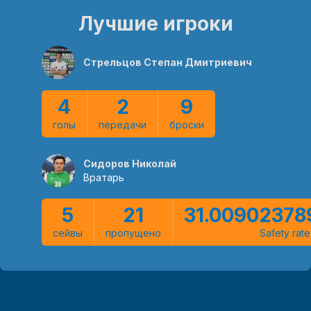
Лучшие игроки
Стрельцов Степан Дмитриевич
4
2
9
голы
передачи
броски
Сидоров Николай
Вратарь
5
21
31.00902378
сейвы
пропущено
Safety rate