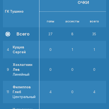
ОЧКИ
ГК Тушино
голы
ассисты
всего
р
Всего
27
8
35
Кущев
4
0
1
1
Сергей
Хохлаткин
9
Лев
0
0
0
Линейный
Филиппов
11
Глеб
4
0
4
Центральный