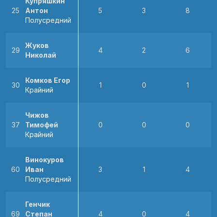
Купряшкин
25
Антон
5
3
8
Полусредний
Жуков
29
4
2
6
Николай
Комков Егор
30
1
0
1
Крайний
Чижов
37
Тимофей
0
0
0
Крайний
Винокуров
60
Иван
3
1
4
Полусредний
Генчик
69
Степан
4
0
4