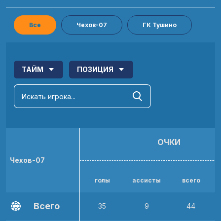
Все
Чехов-07
ГК Тушино
ТАЙМ
ПОЗИЦИЯ
ОЧКИ
Чехов-07
голы
ассисты
всего
р
Всего
35
9
44