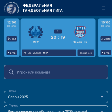
ФЕДЕРАЛЬНАЯ
ГАНДБОЛЬНАЯ ЛИГА
12:00
10:00
01 июн.
01 июн.
2
20
:
19
Финал
3 место
МГУ
Чехов-07
LIVE
LIVE
СК "МССУОР №2"
Финал 4-х
Сезон
Сезон 2025
Турнир
Федеральная гандбольная лига 2025 (весна)