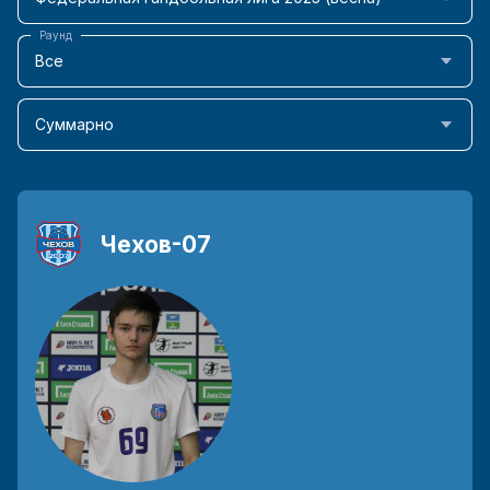
Раунд
Все
Суммарно
Чехов-07