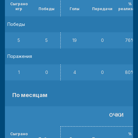
Сыграно
%
игр
Победы
Голы
Передачи
реализац
Победы
5
5
19
0
76%
Поражения
1
0
4
0
80%
По месяцам
ОЧКИ
Сыграно
%