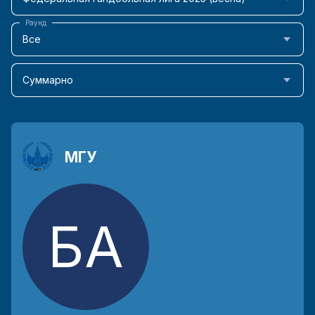
Раунд
Все
Суммарно
МГУ
БА