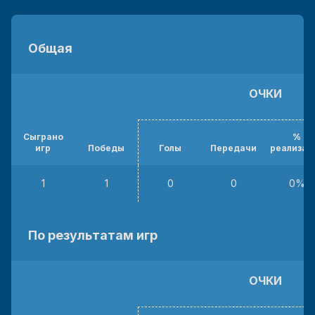
Общая
ОЧКИ
Сыграно
%
игр
Победы
Голы
Передачи
реализац
1
1
0
0
0%
По результатам игр
ОЧКИ