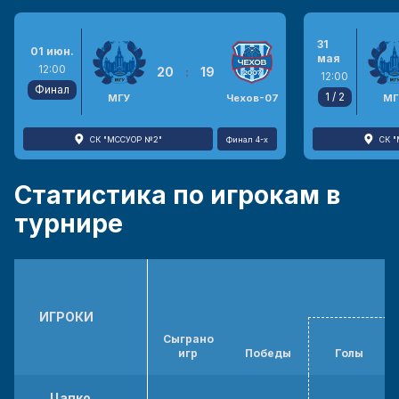
31
01 июн.
мая
12:00
20
:
19
12:00
Финал
1 / 2
МГУ
Чехов-07
МГ
СК "МССУОР №2"
Финал 4-х
СК 
Статистика по игрокам в
турнире
ИГРОКИ
Сыграно
игр
Победы
Голы
Цапко