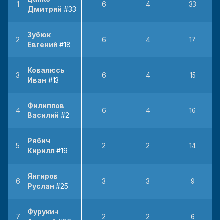
1
6
4
33
Дмитрий
#33
Зубюк
2
6
4
17
Евгений
#18
Ковалюсь
3
6
4
15
Иван
#13
Филиппов
4
6
4
16
Василий
#2
Рябич
5
2
2
14
Кирилл
#19
Янгиров
6
3
3
9
Руслан
#25
Фурукин
7
2
2
6