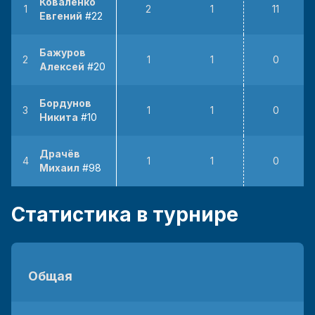
Коваленко
1
2
1
11
Евгений
#22
Бажуров
2
1
1
0
Алексей
#20
Бордунов
3
1
1
0
Hикита
#10
Драчёв
4
1
1
0
Михаил
#98
Статистика в турнире
Общая