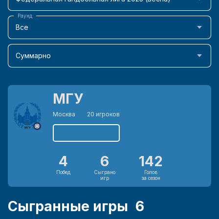
Раунд
Все
Суммарно
МГУ
Москва
20 игроков
4
6
142
Побед
Сыграно
Голов
игр
за сезон
Сыгранные игры
6