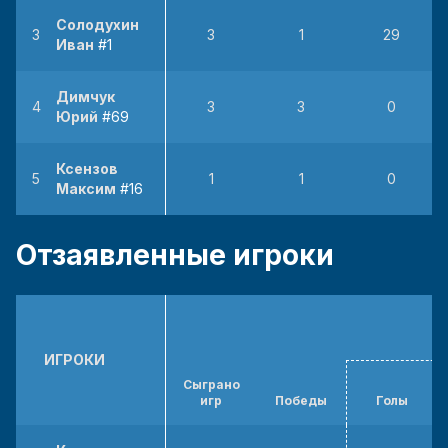
Солодухин
3
3
1
29
Иван
#1
Димчук
4
3
3
0
Юрий
#69
Ксензов
5
1
1
0
Максим
#16
Отзаявленные игроки
ИГРОКИ
Сыграно
игр
Победы
Голы