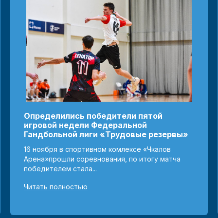
Определились победители пятой
игровой недели Федеральной
Гандбольной лиги «Трудовые резервы»
16 ноября в спортивном комлексе «Чкалов
Арена»прошли соревнования, по итогу матча
победителем стала...
Читать полностью