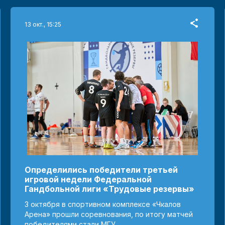
13 окт., 15:25
Определились победители третьей
игровой недели Федеральной
Гандбольной лиги «Трудовые резервы»
3 октября в спортивном комплексе «Чкалов
Арена» прошли соревнования, по итогу матчей
победителями стали МГУ...