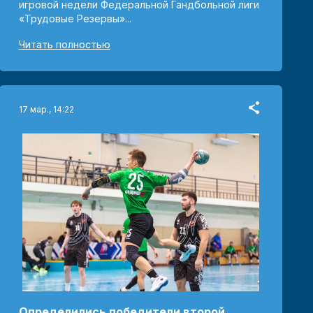
игровой недели Федеральной Гандбольной лиги
«Трудовые Резервы»...
Читать полностью
17 мар., 14:22
Определились победители второй