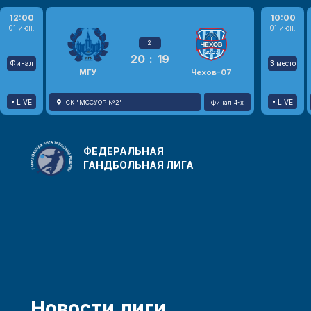
12:00
10:00
01 июн.
01 июн.
2
20
:
19
Финал
3 место
МГУ
Чехов-07
LIVE
LIVE
СК "МССУОР №2"
Финал 4-х
ФЕДЕРАЛЬНАЯ
ГАНДБОЛЬНАЯ ЛИГА
Новости лиги