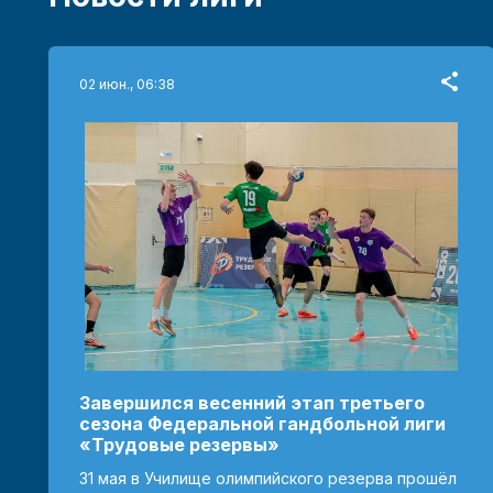
02 июн., 06:38
Завершился весенний этап третьего
сезона Федеральной гандбольной лиги
«Трудовые резервы»
31 мая в Училище олимпийского резерва прошёл