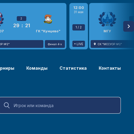
12:00
31 мая
2
29
:
21
23
1 / 2
07
ГК "Кунцево"
МГУ
LIVE
ОР №2"
Финал 4-х
СК "МССУОР №2"
урниры
Команды
Статистика
Контакты