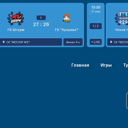
13:30
31 мая
2
27
:
26
1 / 2
ГК Штурм
ГК "Кунцево"
Чехов-
LIVE
СК "МССУОР №2"
Финал 4-х
СК "МССУ
Главная
Игры
Т