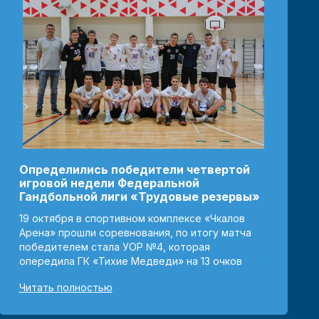
Определились победители четвертой
игровой недели Федеральной
Гандбольной лиги «Трудовые резервы»
19 октября в спортивном комплексе «Чкалов
Арена» прошли соревнования, по итогу матча
победителем стала УОР №4, которая
опередила ГК «Тихие Медведи» на 13 очков
Читать полностью