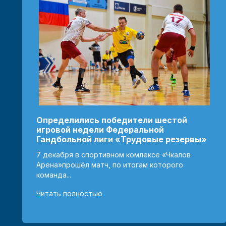
Определились победители шестой
игровой недели Федеральной
Гандбольной лиги «Трудовые резервы»
7 декабря в спортивном комлексе «Чкалов
Арена»прошёл матч, по итогам которого
команда...
Читать полностью