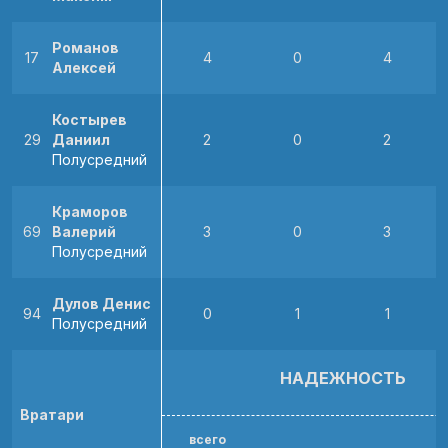
Романов
17
4
0
4
Алексей
Костырев
29
Даниил
2
0
2
Полусредний
Краморов
69
Валерий
3
0
3
Полусредний
Дулов Денис
94
0
1
1
Полусредний
НАДЕЖНОСТЬ
Вратари
всего