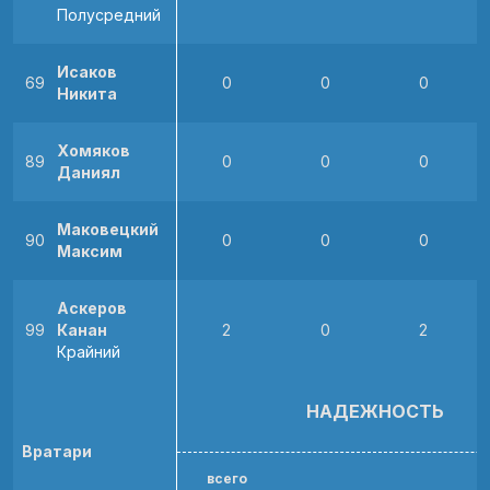
Полусредний
Исаков
69
0
0
0
Никита
Хомяков
89
0
0
0
Даниял
Маковецкий
90
0
0
0
Максим
Аскеров
99
Канан
2
0
2
Крайний
НАДЕЖНОСТЬ
Вратари
всего