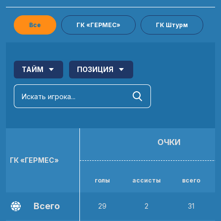
Все
ГК «ГЕРМЕС»
ГК Штурм
ТАЙМ
ПОЗИЦИЯ
ОЧКИ
ГК «ГЕРМЕС»
голы
ассисты
всего
р
Всего
29
2
31