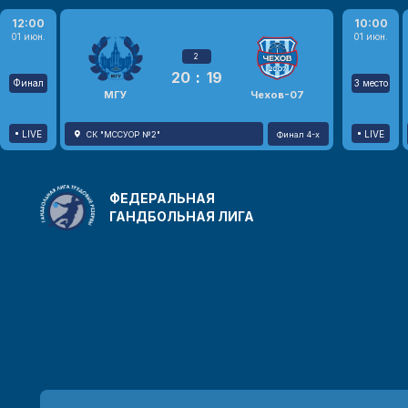
12:00
10:00
01 июн.
01 июн.
2
20
:
19
Финал
3 место
МГУ
Чехов-07
LIVE
LIVE
СК "МССУОР №2"
Финал 4-х
ФЕДЕРАЛЬНАЯ
ГАНДБОЛЬНАЯ ЛИГА