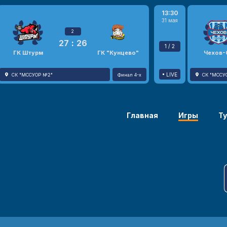
13:30
31 мая
2
27
:
26
1 / 2
ГК Штурм
ГК "Кунцево"
Чехов-
LIVE
СК "МССУОР №2"
Финал 4-х
СК "МССУ
Главная
Игры
Т