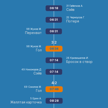
31
Габелков А.
06:18
Сэйв
25
Черноусов Г.
06:31
Потеря
98
Жуков М.
06:31
Перехват
3:2
98
Жуков М.
06:34
Гол
26
Кривошапов И.
07:14
Бросок в створ
49
Никоноров Д.
07:14
Сэйв
4:2
69
Соколов М.
07:46
Гол
5
Ерин А.
08:28
Желлтая карточка