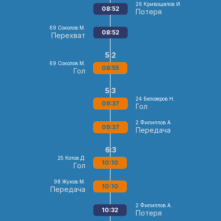
26
Кривошапов И.
08:52
Потеря
69
Соколов М.
08:52
Перехват
5:2
69
Соколов М.
08:55
Гол
5:3
24
Белозеров Н.
09:37
Гол
2
Филиппов А.
09:37
Передача
6:3
25
Котов Д.
10:10
Гол
98
Жуков М.
10:10
Передача
2
Филиппов А.
10:32
Потеря