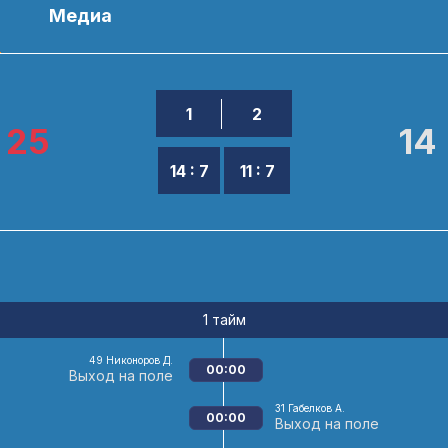
ы
Медиа
1
2
25
14
14 : 7
11 : 7
1 тайм
49
Никоноров Д.
00:00
Выход на поле
31
Габелков А.
00:00
Выход на поле