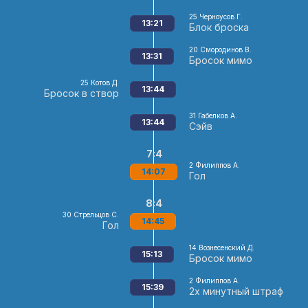
25
Черноусов Г.
13:21
Блок броска
20
Смородинов В.
13:31
Бросок мимо
25
Котов Д.
13:44
Бросок в створ
31
Габелков А.
13:44
Сэйв
7:4
2
Филиппов А.
14:07
Гол
8:4
30
Стрельцов С.
14:45
Гол
14
Вознесенский Д.
15:13
Бросок мимо
2
Филиппов А.
15:39
2х минутный штраф