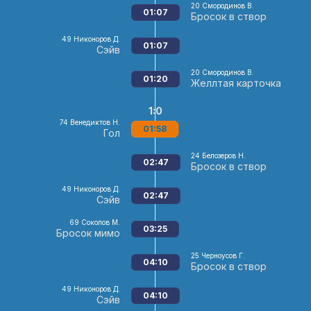
20
Смородинов В.
01:07
Бросок в створ
49
Никоноров Д.
01:07
Сэйв
20
Смородинов В.
01:20
Желлтая карточка
1:0
74
Венедиктов Н.
01:58
Гол
24
Белозеров Н.
02:47
Бросок в створ
49
Никоноров Д.
02:47
Сэйв
69
Соколов М.
03:25
Бросок мимо
25
Черноусов Г.
04:10
Бросок в створ
49
Никоноров Д.
04:10
Сэйв