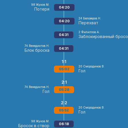
98
Жуков М.
04:20
Потеря
24
Белозеров Н.
04:20
Перехват
2
Филиппов А.
04:31
Заблокированный бросо
74
Венедиктов Н.
04:31
Блок броска
1:1
20
Смородинов В.
05:02
Гол
2:1
74
Венедиктов Н.
05:28
Гол
2:2
20
Смородинов В.
05:52
Гол
98
Жуков М.
06:18
Бросок в створ