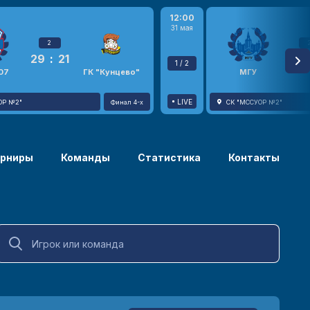
12:00
31 мая
2
29
:
21
23
1 / 2
07
ГК "Кунцево"
МГУ
LIVE
ОР №2"
Финал 4-х
СК "МССУОР №2"
урниры
Команды
Статистика
Контакты