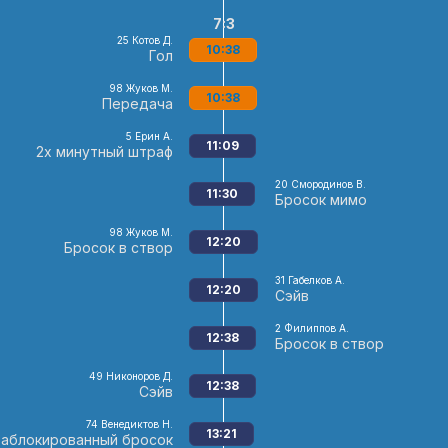
7:3
25
Котов Д.
10:38
Гол
98
Жуков М.
10:38
Передача
5
Ерин А.
11:09
2х минутный штраф
20
Смородинов В.
11:30
Бросок мимо
98
Жуков М.
12:20
Бросок в створ
31
Габелков А.
12:20
Сэйв
2
Филиппов А.
12:38
Бросок в створ
49
Никоноров Д.
12:38
Сэйв
74
Венедиктов Н.
13:21
Заблокированный бросок