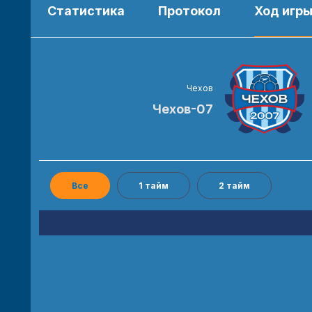
Статистика
Протокол
Ход игр
Чехов
Чехов-07
Все
1 тайм
2 тайм