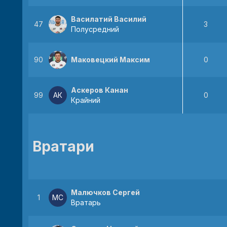
Василатий Василий
47
3
Полусредний
90
Маковецкий Максим
0
Аскеров Канан
99
АК
0
Крайний
Вратари
Малючков Сергей
1
МС
Вратарь