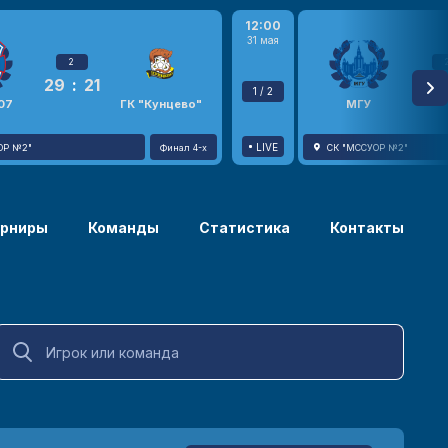
12:00
31 мая
2
29
:
21
23
1 / 2
07
ГК "Кунцево"
МГУ
LIVE
ОР №2"
Финал 4-х
СК "МССУОР №2"
урниры
Команды
Статистика
Контакты