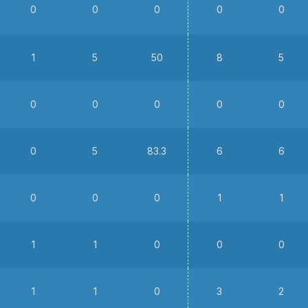
0
0
0
0
0
1
5
50
8
5
0
0
0
0
0
0
5
83.3
6
6
0
0
0
1
1
1
1
0
0
0
1
1
0
3
2