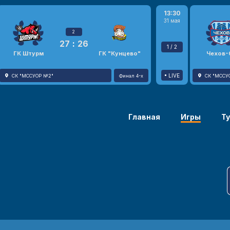
13:30
31 мая
2
27
:
26
1 / 2
ГК Штурм
ГК "Кунцево"
Чехов-
LIVE
СК "МССУОР №2"
Финал 4-х
СК "МССУ
Главная
Игры
Т