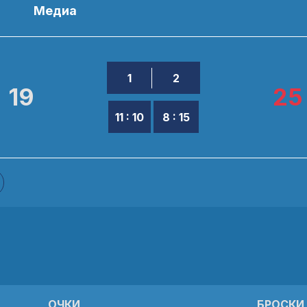
ы
Медиа
1
2
19
25
11 : 10
8 : 15
ОЧКИ
БРОСКИ