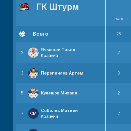
ГК Штурм
голы
Всего
25
Ячменев Павел
2
2
Крайний
3
Перепичаев Артем
0
5
Кулешов Михаил
2
Соболев Матвей
7
СМ
2
Крайний