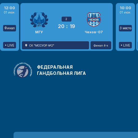
12:00
10:00
01 июн.
01 июн.
2
20
:
19
Финал
3 место
МГУ
Чехов-07
LIVE
LIVE
СК "МССУОР №2"
Финал 4-х
ФЕДЕРАЛЬНАЯ
ГАНДБОЛЬНАЯ ЛИГА