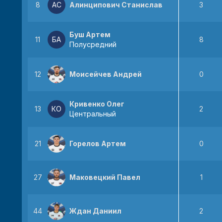
8
АС
Алинципович Станислав
3
Буш Артем
11
БА
8
Полусредний
12
Моисейчев Андрей
0
Кривенко Олег
13
КО
2
Центральный
21
Горелов Артем
0
27
Маковецкий Павел
1
44
Ждан Даниил
2