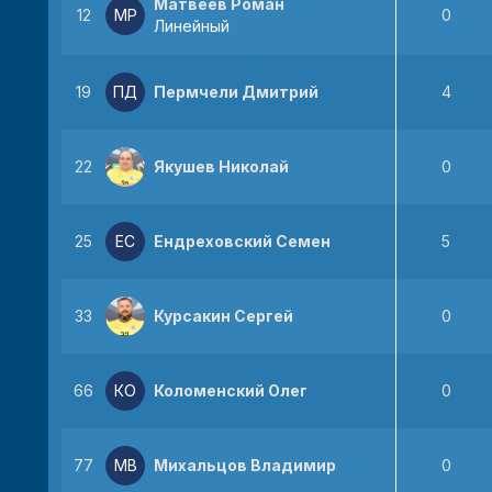
Матвеев Роман
12
МР
0
Линейный
19
ПД
Пермчели Дмитрий
4
22
Якушев Николай
0
25
ЕС
Ендреховский Семен
5
33
Курсакин Сергей
0
66
КО
Коломенский Олег
0
77
МВ
Михальцов Владимир
0