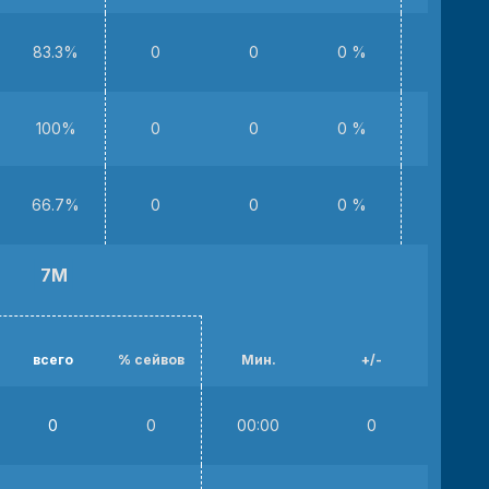
83.3%
0
0
0 %
1
100%
0
0
0 %
0
66.7%
0
0
0 %
0
7М
всего
% сейвов
Мин.
+/-
0
0
00:00
0