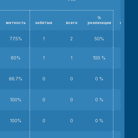
%
меткость
забитые
всего
реализации
потери
77.5%
1
2
50%
13
60%
1
1
100 %
5
66.7%
0
0
0 %
1
100%
0
0
0 %
1
100%
0
0
0 %
3