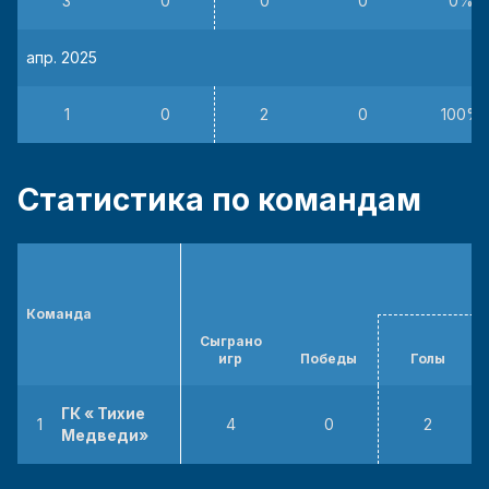
3
0
0
0
0%
апр. 2025
1
0
2
0
100%
Статистика по командам
Команда
Сыграно
игр
Победы
Голы
ГК « Тихие
1
4
0
2
Медведи»