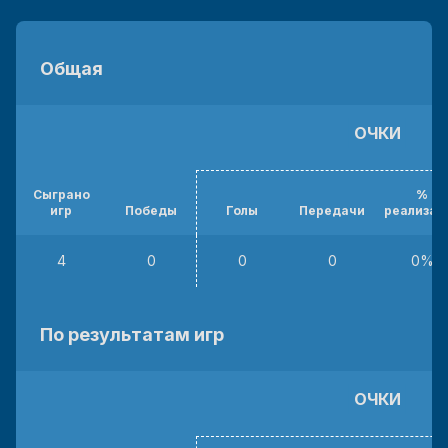
Общая
ОЧКИ
Сыграно
%
игр
Победы
Голы
Передачи
реализац
4
0
0
0
0%
По результатам игр
ОЧКИ