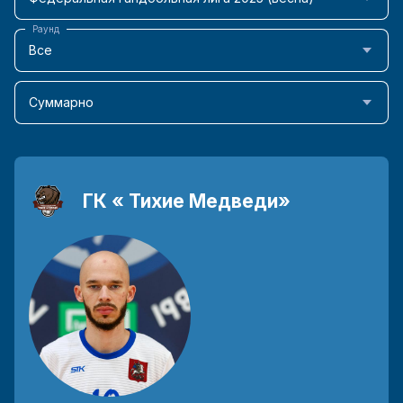
Раунд
Все
Суммарно
ГК « Тихие Медведи»