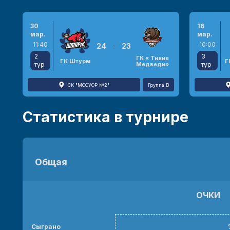
30
16
мар.
мар.
11:40
10:00
24
:
23
2
3
ГК « Тихие
ГК Штурм
Г
тур
Медведи»
тур
СК "МССУОР №2"
Группа B
Статистика в турнире
Общая
ОЧКИ
Сыграно