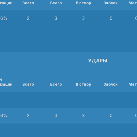
изации
Всего
Всего
В створ
Заблок.
Мет
.6%
2
3
3
0
УДАРЫ
%
изации
Всего
Всего
В створ
Заблок.
Мет
.6%
2
3
3
0