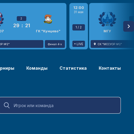
12:00
31 мая
2
29
:
21
23
1 / 2
07
ГК "Кунцево"
МГУ
LIVE
ОР №2"
Финал 4-х
СК "МССУОР №2"
урниры
Команды
Статистика
Контакты