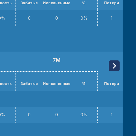
кость
Забитые
Исполненные
%
Потери
Пер
0%
0
0
0%
1
7М
кость
Забитые
Исполненные
%
Потери
Пер
0%
0
0
0%
1