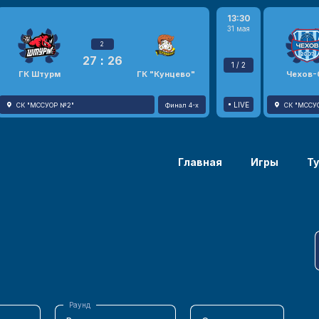
13:30
31 мая
2
27
:
26
1 / 2
ГК Штурм
ГК "Кунцево"
Чехов-
LIVE
СК "МССУОР №2"
Финал 4-х
СК "МССУ
Главная
Игры
Т
Раунд