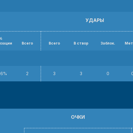
УДАРЫ
%
изации
Всего
Всего
В створ
Заблок.
Мет
.6%
2
3
3
0
ОЧКИ