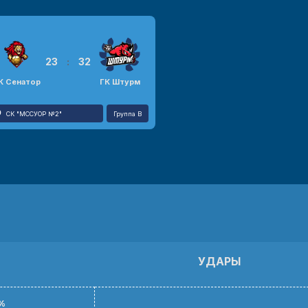
23
:
32
К Сенатор
ГК Штурм
СК "МССУОР №2"
Группа B
УДАРЫ
%