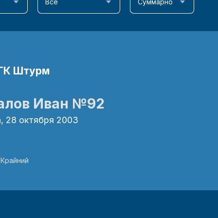
Все
Суммарно
ГК Штурм
алов Иван
№92
а, 28 октября 2003
е
:
Крайний