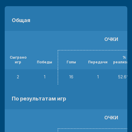
Общая
ОЧКИ
Сыграно
%
игр
Победы
Голы
Передачи
реализац
2
1
16
1
52.6%
По результатам игр
ОЧКИ