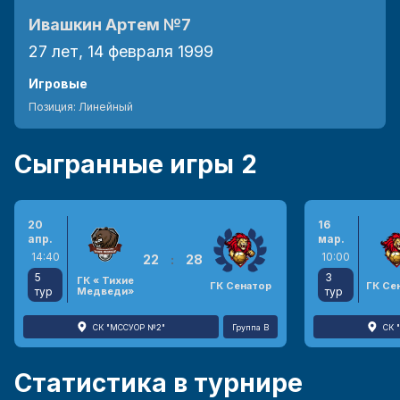
Ивашкин Артем
№7
27 лет, 14 февраля 1999
Игровые
Позиция:
Линейный
Сыгранные игры
2
20
16
апр.
мар.
14:40
10:00
22
:
28
5
3
ГК « Тихие
ГК Сенатор
ГК Се
тур
Медведи»
тур
СК "МССУОР №2"
Группа B
СК 
Статистика в турнире