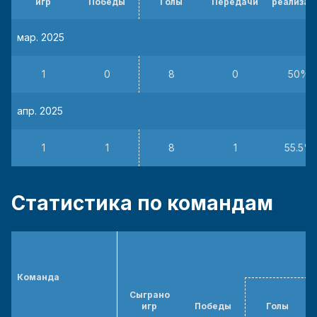
игр
Победы
Голы
Передачи
реализац
мар. 2025
1
0
8
0
50%
апр. 2025
1
1
8
1
55.5%
Статистика по командам
Команда
Сыграно
игр
Победы
Голы