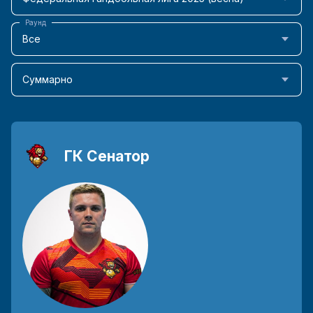
Раунд
Все
Суммарно
ГК Сенатор