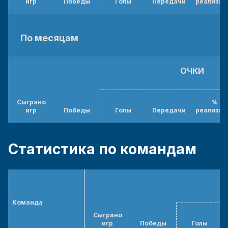
игр
Победы
Голы
Передачи
реализац
По месяцам
ОЧКИ
Сыграно
%
игр
Победы
Голы
Передачи
реализац
Статистика по командам
Команда
Сыграно
игр
Победы
Голы