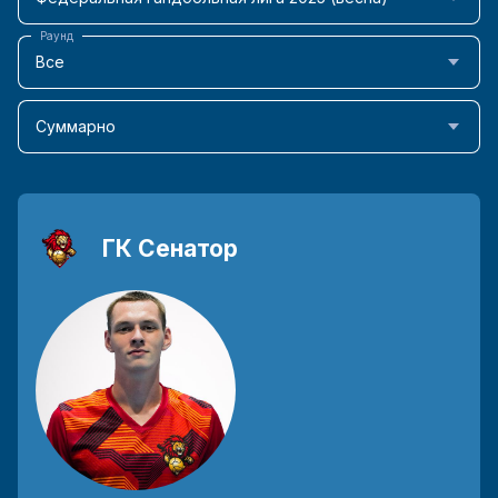
Раунд
Все
Суммарно
ГК Сенатор